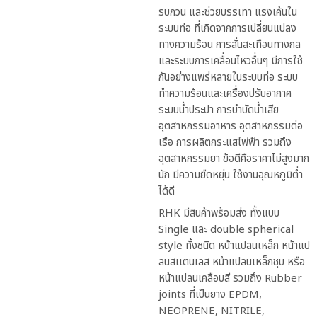
รบกวน และช่วยบรรเทา แรงเค้นใน
ระบบท่อ ที่เกิดจากการเปลี่ยนแปลง
ทางความร้อน การสั่นสะเทือนทางกล
และระบบการเคลื่อนไหวอื่นๆ มีการใช้
กันอย่างแพร่หลายในระบบท่อ ระบบ
ทำความร้อนและเครื่องปรับอากาศ
ระบบน้ำประปา การบำบัดน้ำเสีย
อุตสาหกรรมอาหาร อุตสาหกรรมต่อ
เรือ การผลิตกระแสไฟฟ้า รวมถึง
อุตสาหกรรมยา ข้อดีคือราคาไม่สูงมาก
นัก มีความยืดหยุ่น ใช้งานอุณหภูมิต่ำ
ได้ดี
RHK มีสินค้าพร้อมส่ง ทั้งแบบ
Single และ double spherical
style ทั้งชนิด หน้าแปลนเหล็ก หน้าแป
ลนสเเตนเลส หน้าแปลนเหล็กชุบ หรือ
หน้าแปลนเคลือบสี รวมถึง Rubber
joints ที่เป็นยาง EPDM,
NEOPRENE, NITRILE,