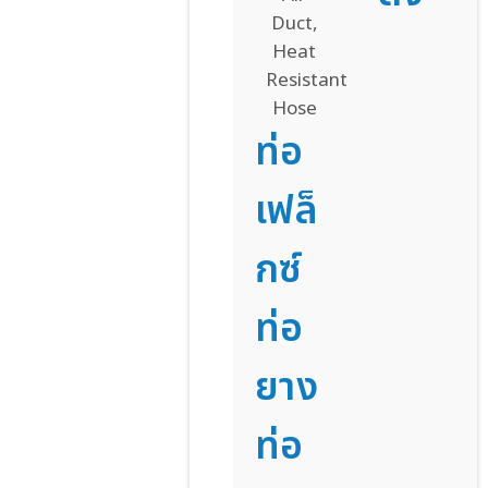
ท่อ
เฟล็
กซ์
ท่อ
ยาง
ท่อ