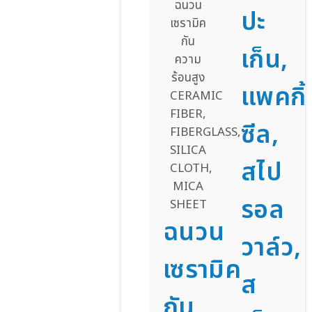
ปะ
เก็น,
แพคกิ้
ซีล,
สไป
รอล
ฉนวน
วาล์ว,
เซรามิค
ส
กัน