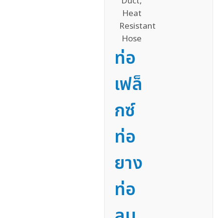
ท่อ
เฟล็
กซ์
ท่อ
ยาง
ท่อ
ลม