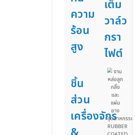
เต็ม
ความ
วาล์ว
ร้อน
กรา
สูง
ไฟต์
ชิ้น
ส่วน
เครื่องจักร
&