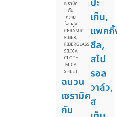
ปะ
เก็น,
แพคกิ้
ซีล,
สไป
รอล
ฉนวน
วาล์ว,
เซรามิค
ส
กัน
เต็ม