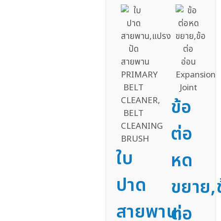
ข้อ
ต่อ
ใบ
หด
ปาด
ขยาย,ข
สายพาน,
ต่อ