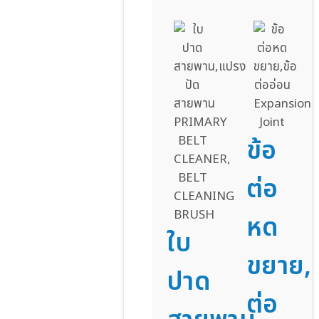
ข้อ
ต่อ
หด
ใบ
ขยาย,ข
ปาด
ต่อ