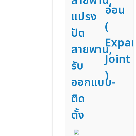
สายพาน,
อ่อน
แปรง
(
ปัด
Expa
สายพาน,
Joint
รับ
)
ออกแบบ-
ติด
ตั้ง