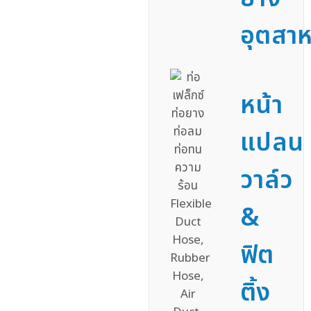
อุตสา
หน้า
แปลน
วาล์ว
&
ฟิต
ติ้ง