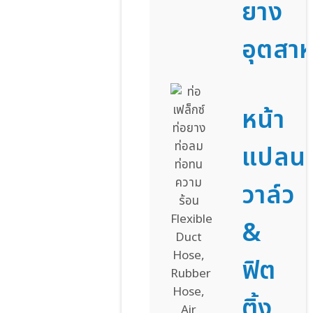
ยาง
อุตสา
หน้า
แปลน
วาล์ว
&
ฟิต
ติ้ง