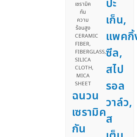
ปะ
เก็น,
แพคกิ้
ซีล,
สไป
รอล
ฉนวน
วาล์ว,
เซรามิค
ส
กัน
เต็ม