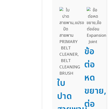
ข้อ
ต่อ
หด
ใบ
ขยาย,ข
ปาด
ต่อ