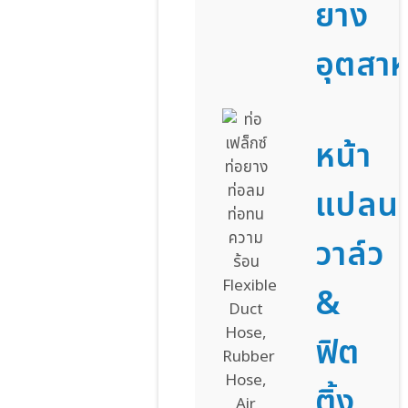
ยาง
อุตสา
หน้า
แปลน
วาล์ว
&
ฟิต
ติ้ง