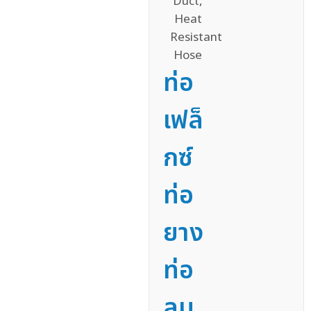
ท่อ
เฟล็
กซ์
ท่อ
ยาง
ท่อ
ลม