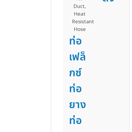
ท่อ
เฟล็
กซ์
ท่อ
ยาง
ท่อ