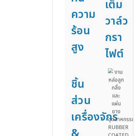
เต็ม
ความ
วาล์ว
ร้อน
กรา
สูง
ไฟต์
ชิ้น
ส่วน
เครื่องจักร
&