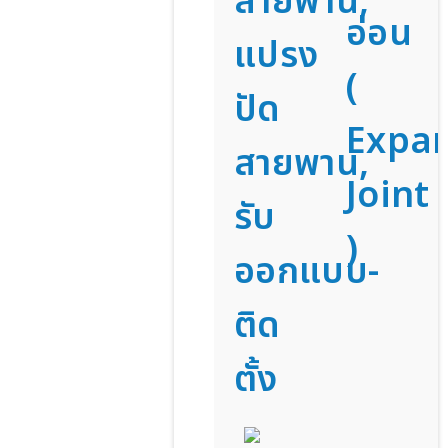
สายพาน,
อ่อน
แปรง
(
ปัด
Expa
สายพาน,
Joint
รับ
)
ออกแบบ-
ติด
ตั้ง