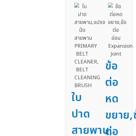
ข้อ
ต่อ
ใบ
หด
ปาด
ขยาย,ข
สายพาน,
ต่อ