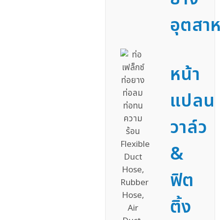
อุตสา
หน้า
แปลน
วาล์ว
&
ฟิต
ติ้ง