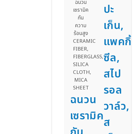
ปะ
เก็น,
แพคกิ้
ซีล,
สไป
รอล
ฉนวน
วาล์ว,
เซรามิค
ส
กัน