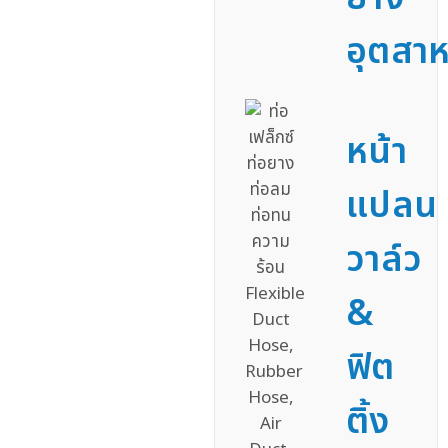
อุตสา
หน้า
แปลน
วาล์ว
&
ฟิต
ติ้ง