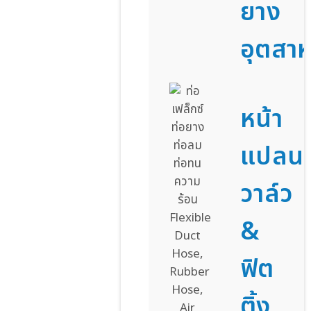
ยาง
อุตสา
หน้า
แปลน
วาล์ว
&
ฟิต
ติ้ง