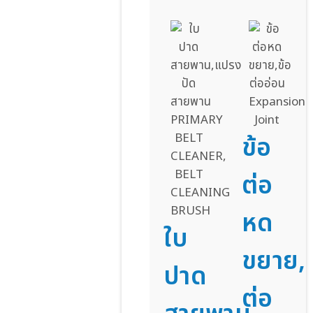
ข้อ
ต่อ
หด
ใบ
ขยาย,ข
ปาด
ต่อ