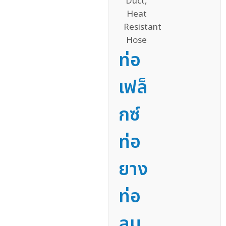
ท่อ
เฟล็
กซ์
ท่อ
ยาง
ท่อ
ลม