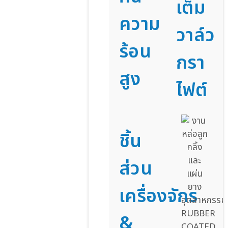
เต็ม
ความ
วาล์ว
ร้อน
กรา
สูง
ไฟต์
ชิ้น
ส่วน
เครื่องจักร
&