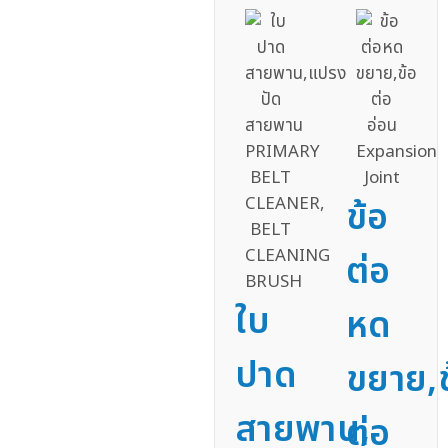
ข้อ
ต่อ
ใบ
หด
ปาด
ขยาย,ข
สายพาน,
ต่อ