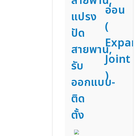
สายพาน,
อ่อน
แปรง
(
ปัด
Expa
สายพาน,
Joint
รับ
)
ออกแบบ-
ติด
ตั้ง