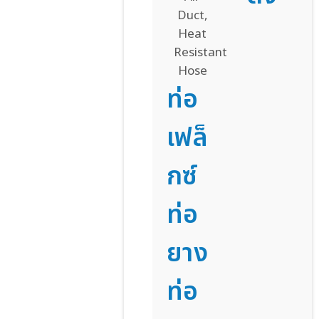
ท่อ
เฟล็
กซ์
ท่อ
ยาง
ท่อ