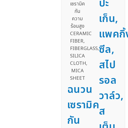
ปะ
เก็น,
แพคกิ้
ซีล,
สไป
รอล
ฉนวน
วาล์ว,
เซรามิค
ส
กัน
เต็ม