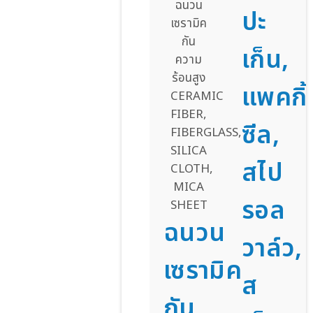
ปะ
เก็น,
แพคกิ้
ซีล,
สไป
รอล
ฉนวน
วาล์ว,
เซรามิค
ส
กัน