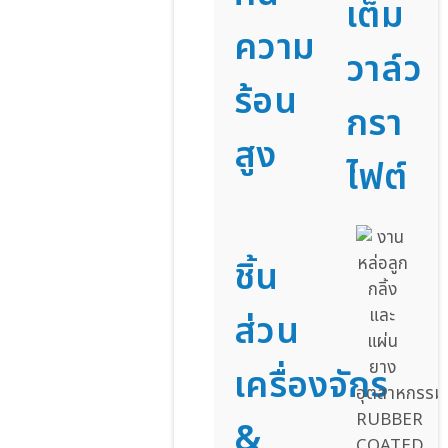
เต็ม
ความ
วาล์ว
ร้อน
กรา
สูง
ไฟต์
ชิ้น
ส่วน
เครื่องจักร
&