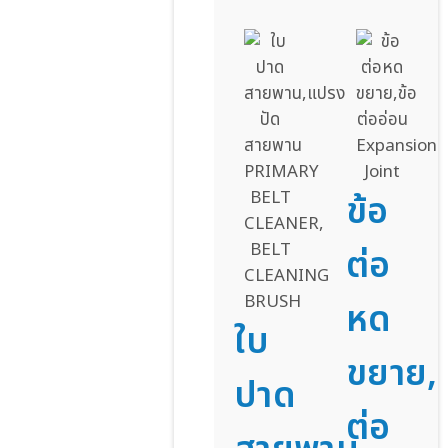
ข้อ
ต่อ
หด
ใบ
ขยาย,ข
ปาด
ต่อ