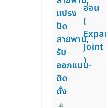
สายพาน,
อ่อน
แปรง
(
ปัด
Expa
สายพาน,
Joint
รับ
)
ออกแบบ-
ติด
ตั้ง