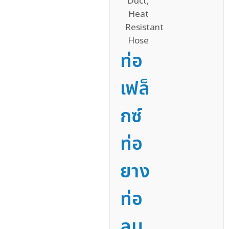
ท่อ
เฟล็
กซ์
ท่อ
ยาง
ท่อ
ลม