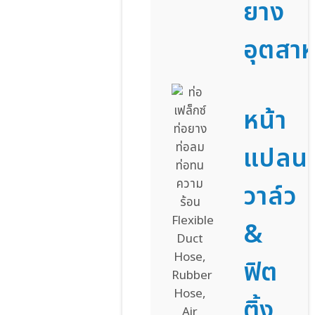
ยาง
อุตสา
หน้า
แปลน
วาล์ว
&
ฟิต
ติ้ง