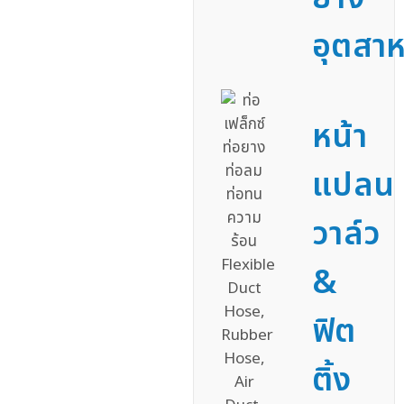
อุตสา
หน้า
แปลน
วาล์ว
&
ฟิต
ติ้ง