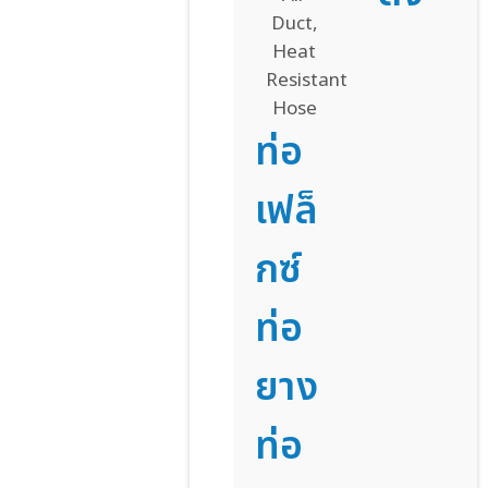
ท่อ
เฟล็
กซ์
ท่อ
ยาง
ท่อ