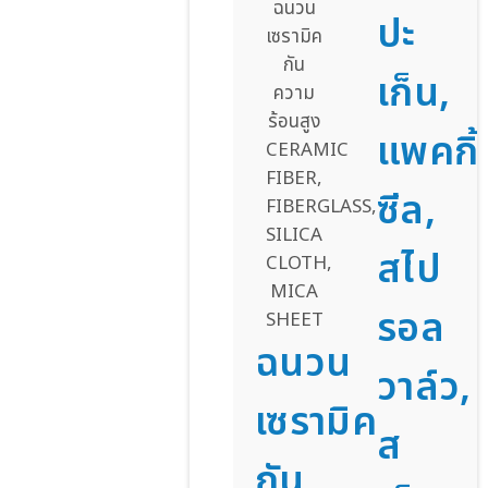
ปะ
เก็น,
แพคกิ้
ซีล,
สไป
รอล
ฉนวน
วาล์ว,
เซรามิค
ส
กัน