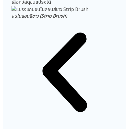
เลือกวัสดุขนแปรงได้
ขนไนลอนสีขาว (Strip Brush)
แปรงแ