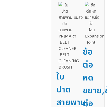
ข้อ
ต่อ
ใบ
หด
ปาด
ขยาย,ข
สายพาน,
ต่อ