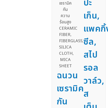
ปะ
เก็น,
แพคกิ้
ซีล,
สไป
รอล
ฉนวน
วาล์ว,
เซรามิค
ส
กัน
เต็ม