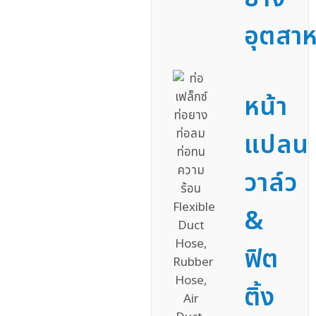
อุตสา
หน้า
แปลน
วาล์ว
&
ฟิต
ติ้ง