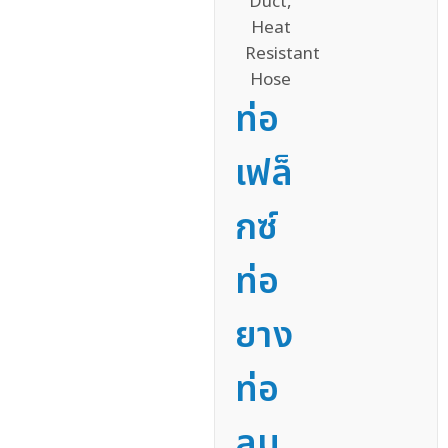
ท่อ
เฟล็
กซ์
ท่อ
ยาง
ท่อ
ลม