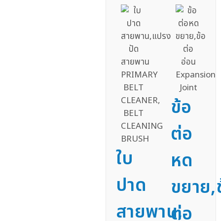
ข้อ
ต่อ
ใบ
หด
ปาด
ขยาย,ข
สายพาน,
ต่อ