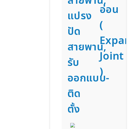
สายพาน,
อ่อน
แปรง
(
ปัด
Expa
สายพาน,
Joint
รับ
)
ออกแบบ-
ติด
ตั้ง