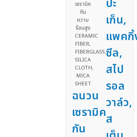
ปะ
เก็น,
แพคกิ้
ซีล,
สไป
รอล
ฉนวน
วาล์ว,
เซรามิค
ส
กัน
เต็ม