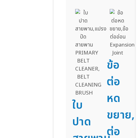
ข้อ
ต่อ
หด
ใบ
ขยาย,ข
ปาด
ต่อ