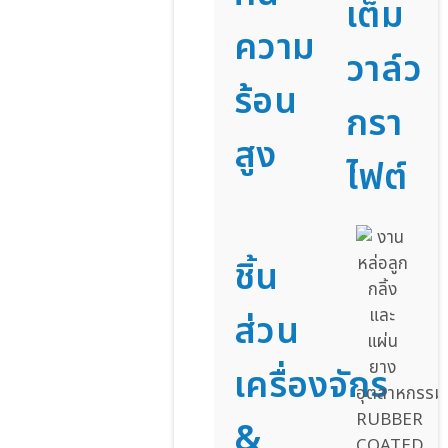
เต็ม
ความ
วาล์ว
ร้อน
กรา
สูง
ไฟต์
ชิ้น
ส่วน
เครื่องจักร
&