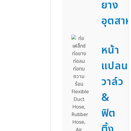
ยาง
อุตสา
หน้า
แปลน
วาล์ว
&
ฟิต
ติ้ง