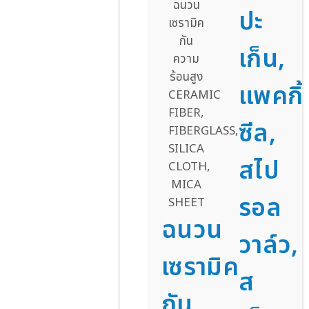
ปะ
เก็น,
แพคกิ้
ซีล,
สไป
รอล
ฉนวน
วาล์ว,
เซรามิค
ส
กัน