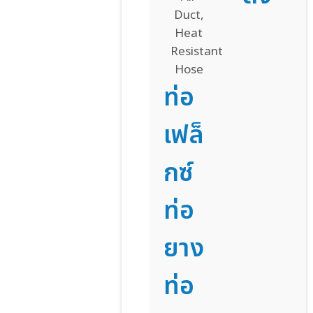
ท่อ
เฟล็
กซ์
ท่อ
ยาง
ท่อ