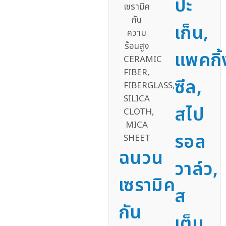
ปะ
เก็น,
แพคกิ้
ซีล,
สไป
รอล
ฉนวน
วาล์ว,
เซรามิค
ส
กัน
เต็ม