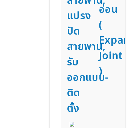
สายพาน,
อ่อน
แปรง
(
ปัด
Expa
สายพาน,
Joint
รับ
)
ออกแบบ-
ติด
ตั้ง