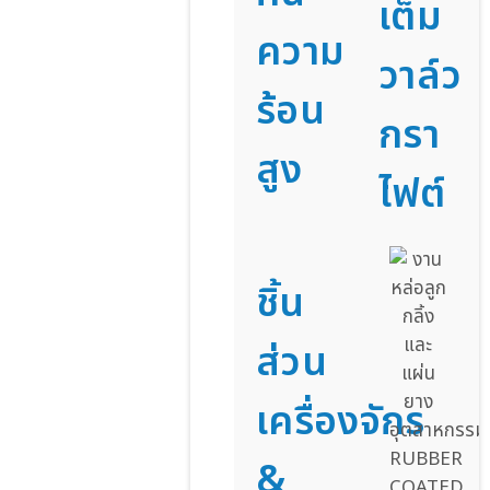
เต็ม
ความ
วาล์ว
ร้อน
กรา
สูง
ไฟต์
ชิ้น
ส่วน
เครื่องจักร
&