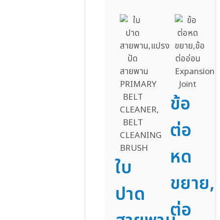
ข้อ
ต่อ
หด
ใบ
ขยาย,ข
ปาด
ต่อ