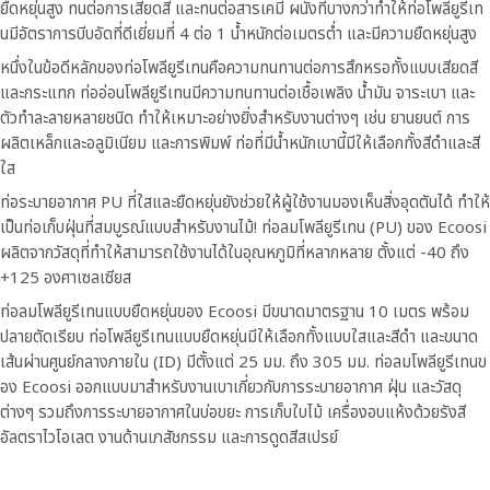
ยืดหยุ่นสูง ทนต่อการเสียดสี และทนต่อสารเคมี ผนังที่บางกว่าทำให้ท่อโพลียูรีเท
นมีอัตราการบีบอัดที่ดีเยี่ยมที่ 4 ต่อ 1 น้ำหนักต่อเมตรต่ำ และมีความยืดหยุ่นสูง
หนึ่งในข้อดีหลักของท่อโพลียูรีเทนคือความทนทานต่อการสึกหรอทั้งแบบเสียดสี
และกระแทก ท่ออ่อนโพลียูรีเทนมีความทนทานต่อเชื้อเพลิง น้ำมัน จาระเบา และ
ตัวทำละลายหลายชนิด ทำให้เหมาะอย่างยิ่งสำหรับงานต่างๆ เช่น ยานยนต์ การ
ผลิตเหล็กและอลูมิเนียม และการพิมพ์ ท่อที่มีน้ำหนักเบานี้มีให้เลือกทั้งสีดำและสี
ใส
ท่อระบายอากาศ PU ที่ใสและยืดหยุ่นยังช่วยให้ผู้ใช้งานมองเห็นสิ่งอุดตันได้ ทำให้
เป็นท่อเก็บฝุ่นที่สมบูรณ์แบบสำหรับงานไม้! ท่อลมโพลียูรีเทน (PU) ของ Ecoosi
ผลิตจากวัสดุที่ทำให้สามารถใช้งานได้ในอุณหภูมิที่หลากหลาย ตั้งแต่ -40 ถึง
+125 องศาเซลเซียส
ท่อลมโพลียูรีเทนแบบยืดหยุ่นของ Ecoosi มีขนาดมาตรฐาน 10 เมตร พร้อม
ปลายตัดเรียบ ท่อโพลียูรีเทนแบบยืดหยุ่นมีให้เลือกทั้งแบบใสและสีดำ และขนาด
เส้นผ่านศูนย์กลางภายใน (ID) มีตั้งแต่ 25 มม. ถึง 305 มม. ท่อลมโพลียูรีเทนข
อง Ecoosi ออกแบบมาสำหรับงานเบาเกี่ยวกับการระบายอากาศ ฝุ่น และวัสดุ
ต่างๆ รวมถึงการระบายอากาศในบ่อขยะ การเก็บใบไม้ เครื่องอบแห้งด้วยรังสี
อัลตราไวโอเลต งานด้านเภสัชกรรม และการดูดสีสเปรย์