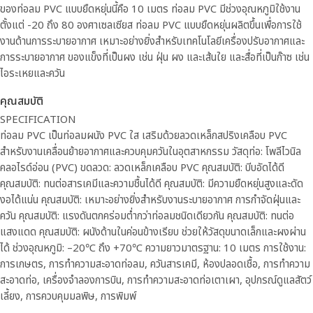
ของท่อลม PVC แบบยืดหยุ่นนี้คือ 10 เมตร ท่อลม PVC มีช่วงอุณหภูมิใช้งาน
ตั้งแต่ -20 ถึง 80 องศาเซลเซียส ท่อลม PVC แบบยืดหยุ่นผลิตขึ้นเพื่อการใช้
งานด้านการระบายอากาศ
เหมาะอย่างยิ่งสำหรับเทคโนโลยีเครื่องปรับอากาศและ
การระบายอากาศ
ของแข็งที่เป็นผง เช่น ฝุ่น ผง และเส้นใย และสื่อที่เป็นก๊าซ เช่น
ไอระเหยและควัน
คุณสมบัติ
SPECIFICATION
ท่อลม PVC เป็นท่อลมผนัง PVC ใส เสริมด้วยลวดเหล็กสปริงเคลือบ PVC
สำหรับงานเคลื่อนย้ายอากาศและควบคุมควันในอุตสาหกรรม วัสดุท่อ: โพลีไวนิล
คลอไรด์อ่อน (PVC) ขดลวด: ลวดเหล็กเคลือบ PVC คุณสมบัติ: บีบอัดได้ดี
คุณสมบัติ: ทนต่อสารเคมีและความชื้นได้ดี คุณสมบัติ: มีความยืดหยุ่นสูงและดัด
งอได้แน่น คุณสมบัติ: เหมาะอย่างยิ่งสำหรับงานระบายอากาศ
การกำจัดฝุ่นและ
ควัน คุณสมบัติ: แรงดันตกคร่อมต่ำกว่าท่อลมชนิดเดียวกัน คุณสมบัติ: ทนต่อ
แสงแดด คุณสมบัติ: ผนังด้านในค่อนข้างเรียบ ช่วยให้วัสดุขนาดเล็กและผงผ่าน
ได้ ช่วงอุณหภูมิ: –20℃ ถึง +70℃ ความยาวมาตรฐาน: 10 เมตร การใช้งาน:
การเกษตร, การทำความสะอาดท่อลม, ควันสารเคมี, ห้องปลอดเชื้อ, การทำความ
สะอาดท่อ, เครื่องจำลองการบิน, การทำความสะอาดท่อเตาเผา, อุปกรณ์ดูแลสัตว์
เลี้ยง, การควบคุมมลพิษ, การพิมพ์