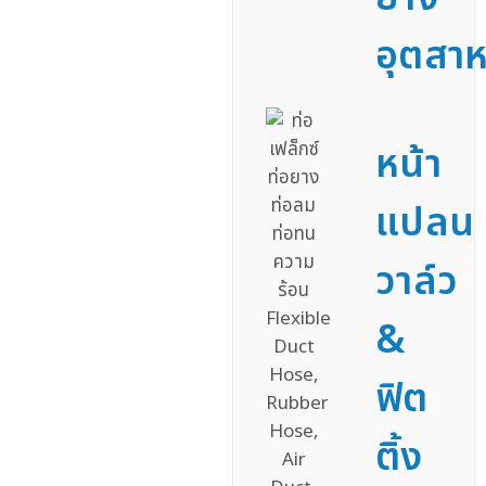
อุตสา
หน้า
แปลน
วาล์ว
&
ฟิต
ติ้ง