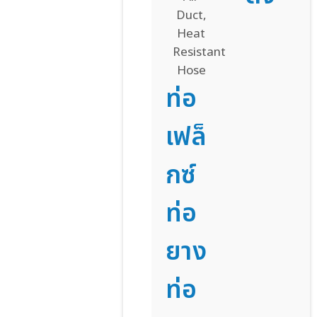
ท่อ
เฟล็
กซ์
ท่อ
ยาง
ท่อ