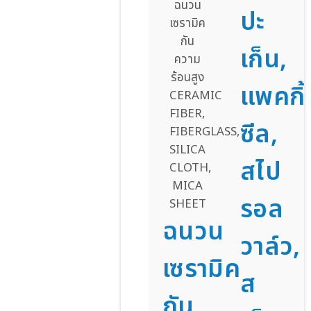
ปะ
เก็น,
แพคกิ้
ซีล,
สไป
รอล
ฉนวน
วาล์ว,
เซรามิค
ส
กัน