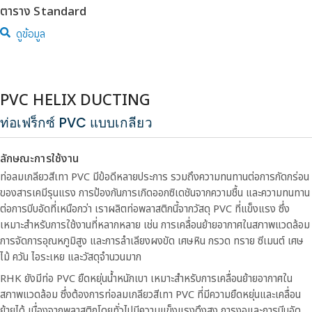
ตาราง Standard
ดูข้อมูล
PVC HELIX DUCTING
ท่อเฟร็กซ์ PVC แบบเกลียว
ลักษณะการใช้งาน
ท่อลมเกลียวสีเทา PVC มีข้อดีหลายประการ รวมถึงความทนทานต่อการกัดกร่อน
ของสารเคมีรุนแรง การป้องกันการเกิดออกซิเดชันจากความชื้น และความทนทาน
ต่อการบีบอัดที่เหนือกว่า เราผลิตท่อพลาสติกนี้จากวัสดุ PVC ที่แข็งแรง ซึ่ง
เหมาะสำหรับการใช้งานที่หลากหลาย เช่น การเคลื่อนย้ายอากาศในสภาพแวดล้อม
การจัดการอุณหภูมิสูง และการลำเลียงผงขัด เศษหิน กรวด ทราย ซีเมนต์ เศษ
ไม้ ควัน ไอระเหย และวัสดุจำนวนมาก
RHK ยังมีท่อ PVC ยืดหยุ่นน้ำหนักเบา เหมาะสำหรับการเคลื่อนย้ายอากาศใน
สภาพแวดล้อม ซึ่งต้องการท่อลมเกลียวสีเทา PVC ที่มีความยืดหยุ่นและเคลื่อน
ย้ายได้ เนื่องจากพลาสติกโดยทั่วไปมีความแข็งแรงดึงสูง การงอและการบีบอัด