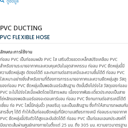
ดูข้อมูล
PVC DUCTING
PVC FLEXIBLE HOSE
ลักษณะการใช้งาน
ท่อลม PVC เป็นท่อลมผนัง PVC ใส เสริมด้วยลวดเหล็กสปริงเคลือบ PVC
สำหรับงานระบายอากาศและควบคุมควันในอุตสาหกรรม ท่อลม PVC ยืดหยุ่นนี้มี
ความยืดหยุ่นสูง ดัดงอได้ดี และทนทานต่อสารเคมีและความชื้นได้ดี ท่อลม PVC
ใสเหมาะอย่างยิ่งสำหรับงานที่ต้องการการระบายอากาศและความยืดหยุ่นสูง
วัสดุ
ของท่อลม PVC ยืดหยุ่นเป็นพอลิเมอร์อสัณฐาน ดังนั้นจึงโปร่งใส
วัสดุของท่อลม
PVC จะไม่โปร่งใสเมื่อผลิตโดยใช้สารผสม
เนื่องจากพันธะเดี่ยวประกอบเป็นสาย
โซ่หลักของพอลิเมอร์ของอะตอมคาร์บอน ท่อลม PVC จึงทนทานต่อสารเคมีได้ดี
เยี่ยม ท่อ PVC ใสนี้มีกลุ่มขั้ว (คลอรีน) และเป็นอสัณฐาน
ซึ่งทำให้สามารถผสมกับ
สารอื่นๆ ได้ดี ทำให้เป็นท่อลมยืดหยุ่นที่มีความเสถียรทางเคมี
ท่อลมระบายอากาศ
PVC ยืดหยุ่นนี้ปรับตัวได้สูงและบีบอัดได้ดี
ท่อลม PVC เป็นท่อลมเอนกประสงค์ที่
มีขนาดเส้นผ่านศูนย์กลางภายในตั้งแต่ 25 มม. ถึง 305 มม. ความยาวมาตรฐาน