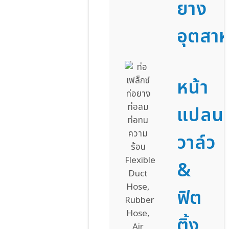
ยาง
อุตสา
หน้า
แปลน
วาล์ว
&
ฟิต
ติ้ง