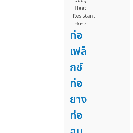
ท่อ
เฟล็
กซ์
ท่อ
ยาง
ท่อ
ลม