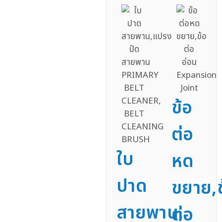
ข้อ
ต่อ
ใบ
หด
ปาด
ขยาย,ข
สายพาน,
ต่อ