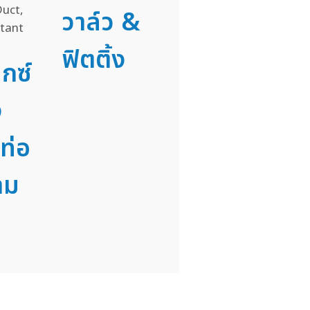
วาล์ว &
ฟิตติ้ง
็กซ์
ง
ท่อ
าม