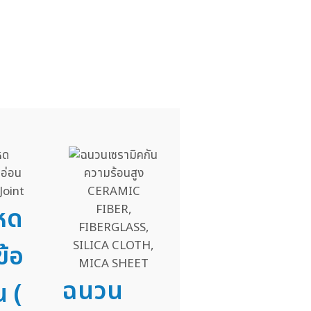
อหด
ข้อ
ฉนวน
น (