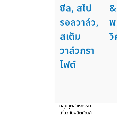
ซีล, สไป
&
รอลวาล์ว,
พ
สเต็ม
ว
วาล์วกรา
ไฟต์
บริการ
กลุ่มอุตสาหกรรม
เกี่ยวกับผลิตภัณฑ์