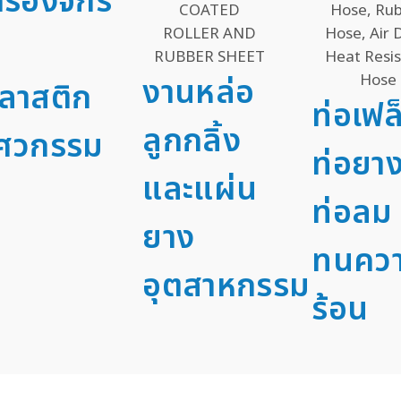
รื่องจักร
งานหล่อ
ลาสติก
ท่อเฟล
ลูกกลิ้ง
ิศวกรรม
ท่อยา
และแผ่น
ท่อลม 
ยาง
ทนคว
อุตสาหกรรม
ร้อน