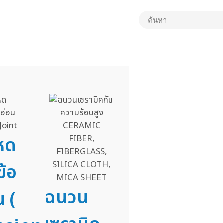
อหด
ข้อ
ฉนวน
น (