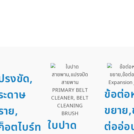
ปรงขัด,
ข้อต่
ระดาษ
ขยาย,
ราย,
ใบปาด
ต่ออ่อ
ก็อตไบร์ท