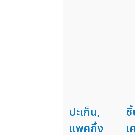
ปะเก็น,
ชิ
แพคกิ้ง
เค