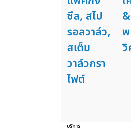
แพคกิ้ง
เค
ซีล, สไป
&
รอลวาล์ว,
พ
สเต็ม
ว
วาล์วกรา
ไฟต์
บริการ