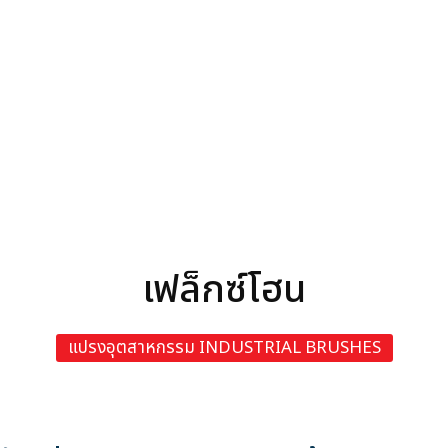
สินค้า
เฟล็กซ์โฮน
แปรงอุตสาหกรรม INDUSTRIAL BRUSHES