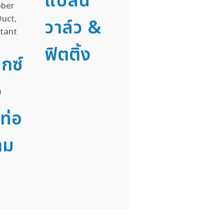
แปลน
วาล์ว &
ฟิตติ้ง
็กซ์
ง
ท่อ
าม