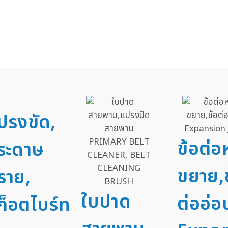
ปรงขัด,
ข้อต่
ระดาษ
ขยาย,
ราย,
ใบปาด
ต่ออ่อ
ก็อตไบร์ท