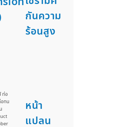
เซรามิค
nsion
กันความ
)
ร้อนสูง
หน้า
แปลน