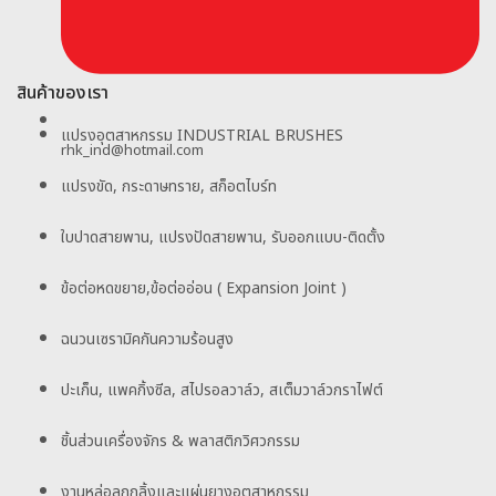
สินค้าของเรา
แปรงอุตสาหกรรม INDUSTRIAL BRUSHES
rhk_ind@hotmail.com
แปรงขัด, กระดาษทราย, สก็อตไบร์ท
ใบปาดสายพาน, แปรงปัดสายพาน, รับออกแบบ-ติดตั้ง
ข้อต่อหดขยาย,ข้อต่ออ่อน ( Expansion Joint )
ฉนวนเซรามิคกันความร้อนสูง
ปะเก็น, แพคกิ้งซีล, สไปรอลวาล์ว, สเต็มวาล์วกราไฟต์
ชิ้นส่วนเครื่องจักร & พลาสติกวิศวกรรม
งานหล่อลูกกลิ้งและแผ่นยางอุตสาหกรรม