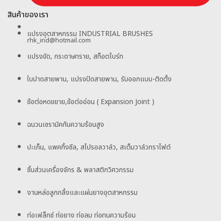
สินค้าของเรา
แปรงอุตสาหกรรม INDUSTRIAL BRUSHES
rhk_ind@hotmail.com
แปรงขัด, กระดาษทราย, สก็อตไบร์ท
ใบปาดสายพาน, แปรงปัดสายพาน, รับออกแบบ-ติดตั้ง
ข้อต่อหดขยาย,ข้อต่ออ่อน ( Expansion Joint )
ฉนวนเซรามิคกันความร้อนสูง
ปะเก็น, แพคกิ้งซีล, สไปรอลวาล์ว, สเต็มวาล์วกราไฟต์
ชิ้นส่วนเครื่องจักร & พลาสติกวิศวกรรม
งานหล่อลูกกลิ้งและแผ่นยางอุตสาหกรรม
ท่อเฟล็กซ์ ท่อยาง ท่อลม ท่อทนความร้อน