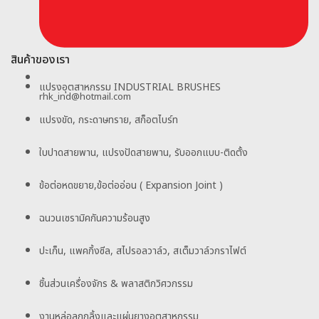
สินค้าของเรา
แปรงอุตสาหกรรม INDUSTRIAL BRUSHES
rhk_ind@hotmail.com
แปรงขัด, กระดาษทราย, สก็อตไบร์ท
ใบปาดสายพาน, แปรงปัดสายพาน, รับออกแบบ-ติดตั้ง
ข้อต่อหดขยาย,ข้อต่ออ่อน ( Expansion Joint )
ฉนวนเซรามิคกันความร้อนสูง
ปะเก็น, แพคกิ้งซีล, สไปรอลวาล์ว, สเต็มวาล์วกราไฟต์
ชิ้นส่วนเครื่องจักร & พลาสติกวิศวกรรม
งานหล่อลูกกลิ้งและแผ่นยางอุตสาหกรรม