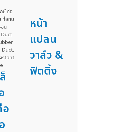
หน้า
แปลน
วาล์ว &
ฟิตติ้ง
ล็
่อ
่อ
่อ