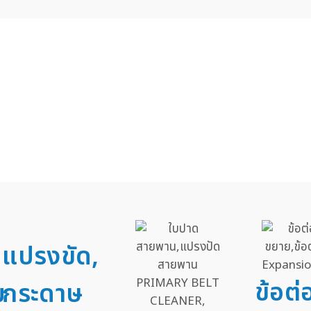
แปรงขัด,
ข้อต
ม
กระดาษ