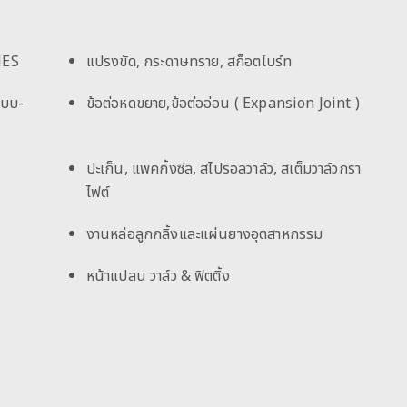
HES
แปรงขัด, กระดาษทราย, สก็อตไบร์ท
แบบ-
ข้อต่อหดขยาย,ข้อต่ออ่อน ( Expansion Joint )
ปะเก็น, แพคกิ้งซีล, สไปรอลวาล์ว, สเต็มวาล์วกรา
ไฟต์
งานหล่อลูกกลิ้งและแผ่นยางอุตสาหกรรม
หน้าแปลน วาล์ว & ฟิตติ้ง