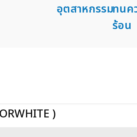
อุตสาหกรรม
ทนค
ร้อน
UORWHITE )