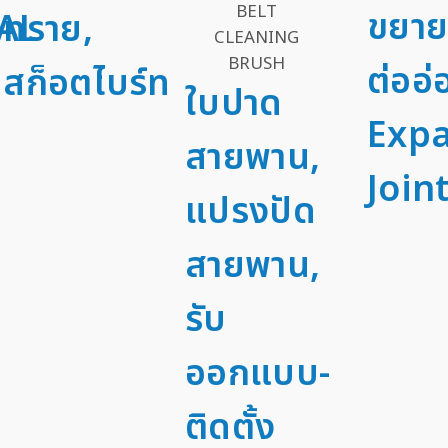
ขยาย
AL
ทราย,
ต่ออ่
สก็อตไบร์ท
ใบปาด
Exp
สายพาน,
Joint
แปรงปัด
สายพาน,
รับ
ออกแบบ-
ติดตั้ง