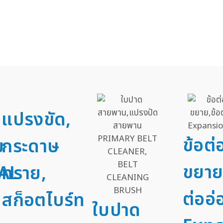
แปรงขัด,
ข้อต
ม
กระดาษ
ขยาย
AL
ทราย,
ต่ออ่
สก็อตไบร์ท
ใบปาด