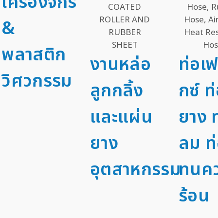
เครื่องจักร
&
พลาสติก
งานหล่อ
ท่อเฟ
วิศวกรรม
ลูกกลิ้ง
กซ์ ท
และแผ่น
ยาง ท
ยาง
ลม ท
อุตสาหกรรม
ทนค
ร้อน