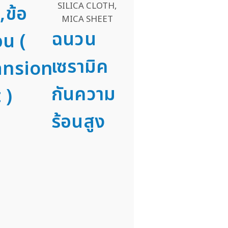
,ข้อ
ฉนวน
อน (
เซรามิค
ansion
กันความ
 )
ร้อนสูง