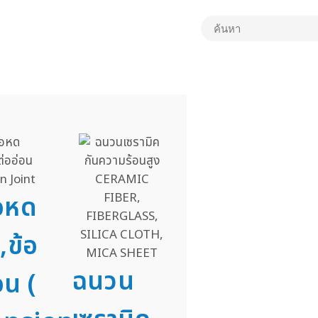
่อหด
,ข้อ
ฉนวน
อน (