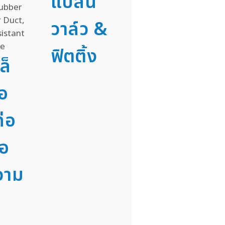
แปลน
วาล์ว &
ฟิตติ้ง
ล็
่อ
่อ
่อ
วาม