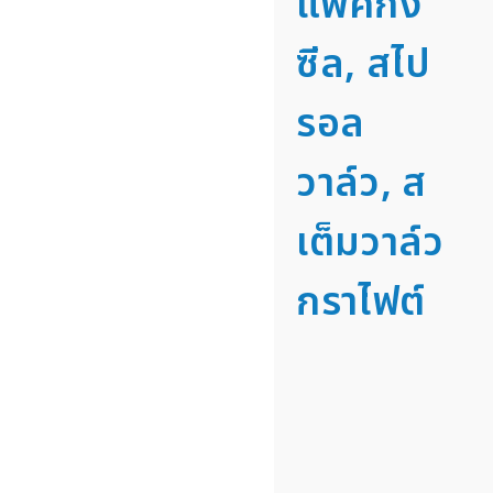
แพคกิ้ง
ซีล, สไป
รอล
วาล์ว, ส
เต็มวาล์ว
กราไฟต์