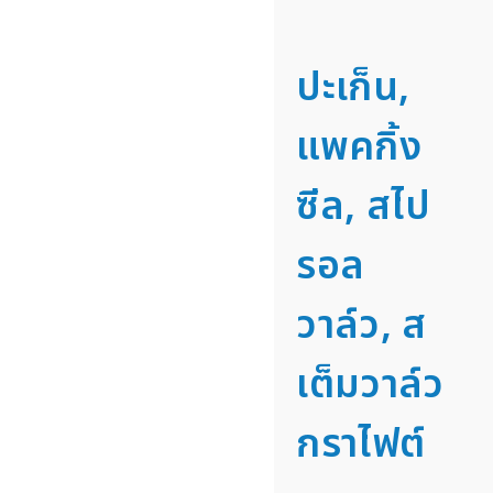
ปะเก็น,
แพคกิ้ง
ซีล, สไป
รอล
วาล์ว, ส
เต็มวาล์ว
กราไฟต์