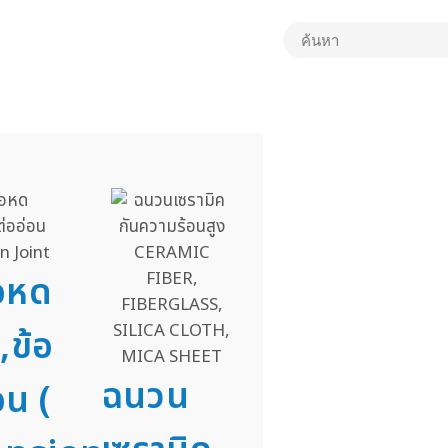
่อหด
,ข้อ
ฉนวน
อน (