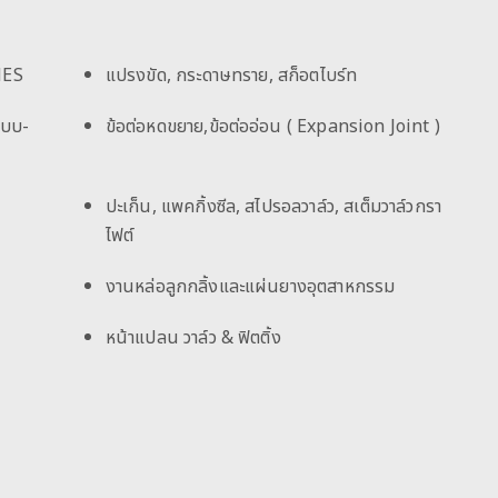
HES
แปรงขัด, กระดาษทราย, สก็อตไบร์ท
แบบ-
ข้อต่อหดขยาย,ข้อต่ออ่อน ( Expansion Joint )
ปะเก็น, แพคกิ้งซีล, สไปรอลวาล์ว, สเต็มวาล์วกรา
ไฟต์
งานหล่อลูกกลิ้งและแผ่นยางอุตสาหกรรม
หน้าแปลน วาล์ว & ฟิตติ้ง