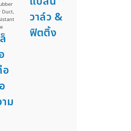
แปลน
วาล์ว &
ฟิตติ้ง
ล็
่อ
่อ
่อ
วาม