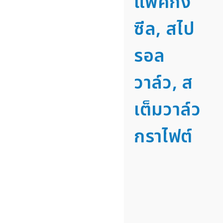
แพคกิ้ง
ซีล, สไป
รอล
วาล์ว, ส
เต็มวาล์ว
กราไฟต์