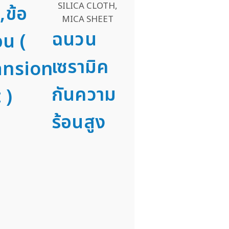
,ข้อ
ฉนวน
อน (
เซรามิค
ansion
กันความ
 )
ร้อนสูง