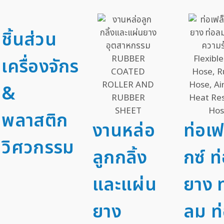
ชิ้นส่วน
เครื่องจักร
&
พลาสติก
งานหล่อ
ท่อเฟ
วิศวกรรม
ลูกกลิ้ง
กซ์ ท
และแผ่น
ยาง ท
ยาง
ลม ท