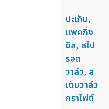
ปะเก็น,
แพคกิ้ง
ซีล, สไป
รอล
วาล์ว, ส
เต็มวาล์ว
กราไฟต์