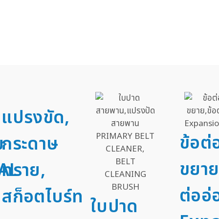
แปรงขัด,
ข้อต
ม
กระดาษ
ขยาย
AL
ทราย,
ต่ออ่
สก็อตไบร์ท
ใบปาด