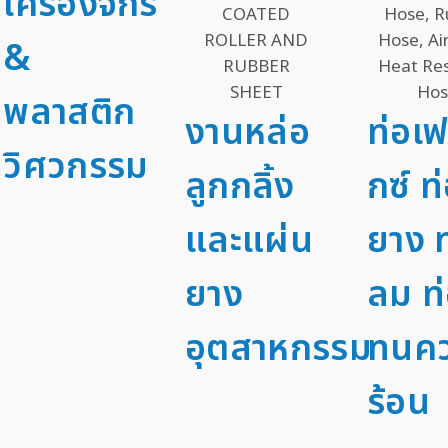
เครื่องจักร
&
พลาสติก
งานหล่อ
ท่อเฟ
วิศวกรรม
ลูกกลิ้ง
กซ์ ท
และแผ่น
ยาง ท
ยาง
ลม ท
อุตสาหกรรม
ทนค
ร้อน