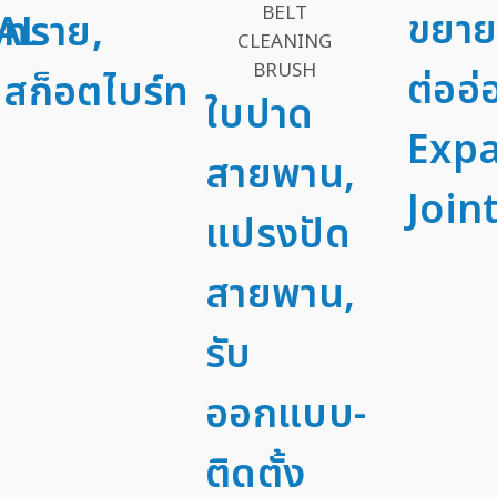
ขยาย
AL
ทราย,
ต่ออ่
สก็อตไบร์ท
ใบปาด
Exp
สายพาน,
Joint
แปรงปัด
สายพาน,
รับ
ออกแบบ-
ติดตั้ง