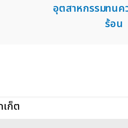
อุตสาหกรรม
ทนค
ร้อน
กเก็ต