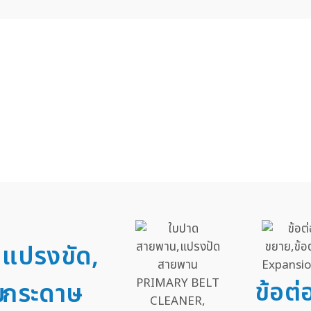
แปรงขัด,
ข้อต
ม
กระดาษ