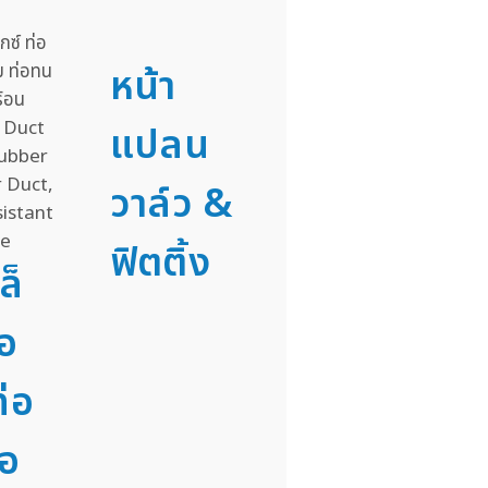
หน้า
แปลน
วาล์ว &
ฟิตติ้ง
ล็
่อ
่อ
่อ