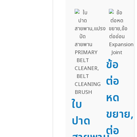
ข้อ
ต่อ
หด
ใบ
ขยาย,ข
ปาด
ต่อ