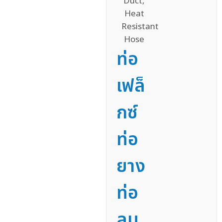
ท่อ
เฟล็
กซ์
ท่อ
ยาง
ท่อ
ลม