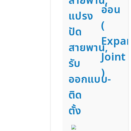
สายพาน,
อ่อน
แปรง
(
ปัด
Expa
สายพาน,
Joint
รับ
)
ออกแบบ-
ติด
ตั้ง