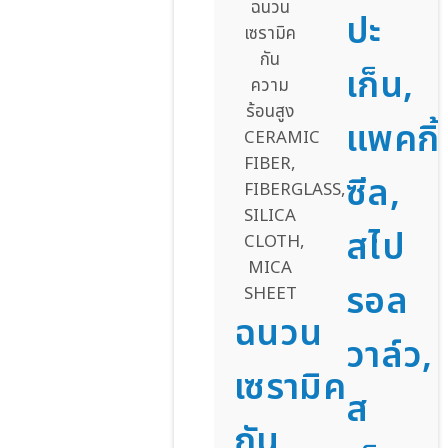
ปะ
เก็น,
แพคกิ้
ซีล,
สไป
รอล
ฉนวน
วาล์ว,
เซรามิค
ส
กัน