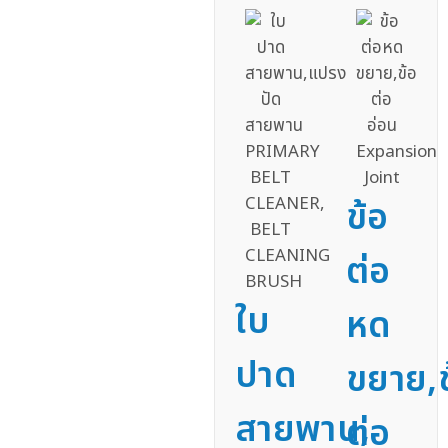
ข้อ
ต่อ
ใบ
หด
ปาด
ขยาย,ข
สายพาน,
ต่อ