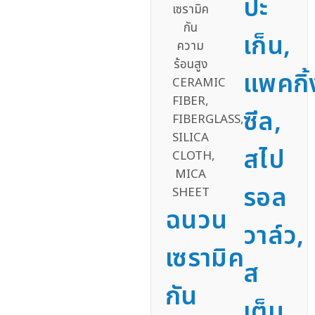
ปะ
เก็น,
แพคกิ้
ซีล,
สไป
รอล
ฉนวน
วาล์ว,
เซรามิค
ส
กัน
เต็ม