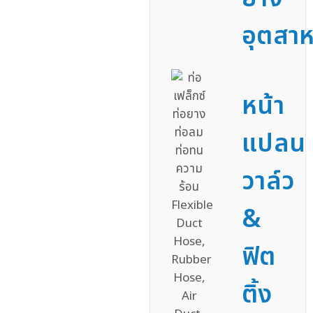
อุตสา
หน้า
แปลน
วาล์ว
&
ฟิต
ติ้ง