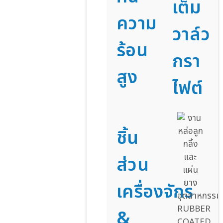
เต็ม
ความ
วาล์ว
ร้อน
กรา
สูง
ไฟต์
ชิ้น
ส่วน
เครื่องจักร
&