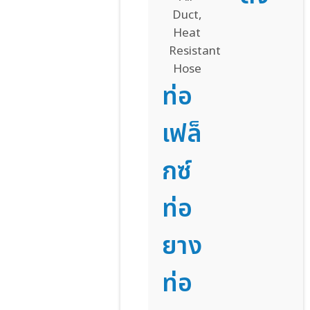
ท่อ
เฟล็
กซ์
ท่อ
ยาง
ท่อ