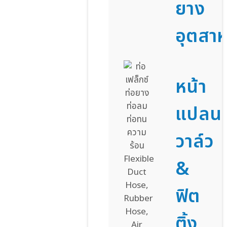
ยาง
อุตสา
หน้า
แปลน
วาล์ว
&
ฟิต
ติ้ง