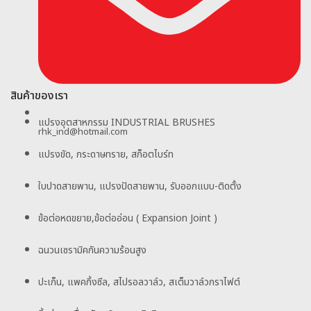
สินค้าของเรา
แปรงอุตสาหกรรม INDUSTRIAL BRUSHES
rhk_ind@hotmail.com
แปรงขัด, กระดาษทราย, สก็อตไบร์ท
ใบปาดสายพาน, แปรงปัดสายพาน, รับออกแบบ-ติดตั้ง
ข้อต่อหดขยาย,ข้อต่ออ่อน ( Expansion Joint )
ฉนวนเซรามิคกันความร้อนสูง
ปะเก็น, แพคกิ้งซีล, สไปรอลวาล์ว, สเต็มวาล์วกราไฟต์