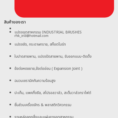
สินค้าของเรา
แปรงอุตสาหกรรม INDUSTRIAL BRUSHES
rhk_ind@hotmail.com
แปรงขัด, กระดาษทราย, สก็อตไบร์ท
ใบปาดสายพาน, แปรงปัดสายพาน, รับออกแบบ-ติดตั้ง
ข้อต่อหดขยาย,ข้อต่ออ่อน ( Expansion Joint )
ฉนวนเซรามิคกันความร้อนสูง
ปะเก็น, แพคกิ้งซีล, สไปรอลวาล์ว, สเต็มวาล์วกราไฟต์
ชิ้นส่วนเครื่องจักร & พลาสติกวิศวกรรม
งานหล่อลูกกลิ้งและแผ่นยางอุตสาหกรรม