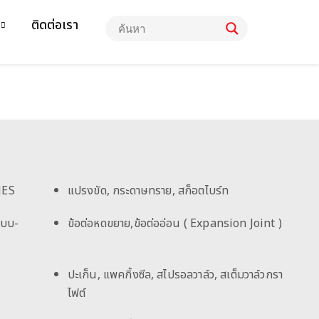
ติดต่อเรา
HES
แปรงขัด, กระดาษทราย, สก็อตไบร์ท
แบบ-
ข้อต่อหดขยาย,ข้อต่ออ่อน ( Expansion Joint )
ปะเก็น, แพคกิ้งซีล, สไปรอลวาล์ว, สเต็มวาล์วกรา
ไฟต์