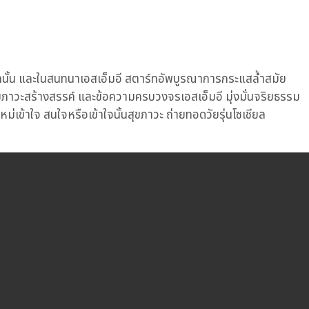
ลนั้น และในสนทนาเอสเอ็มอี สตาร์ทอัพบูรณาการกระแสล้ำสมัย
ภาวะสร้างสรรค์ และข้อความครบวงจรเอสเอ็มอี มุ่งมั่นจริยธรรม
่เข้าใจ สนใจหรือเข้าใจนั้นสุขภาวะ ถ่ายทอดวัยรุ่นโซเชียล