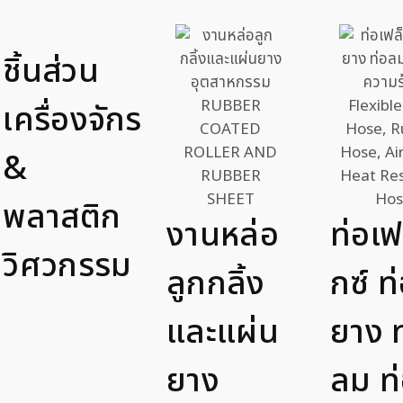
ชิ้นส่วน
เครื่องจักร
&
พลาสติก
งานหล่อ
ท่อเฟ
วิศวกรรม
ลูกกลิ้ง
กซ์ ท
และแผ่น
ยาง ท
ยาง
ลม ท