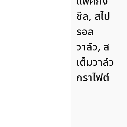
แพคกิ้ง
ซีล, สไป
รอล
วาล์ว, ส
เต็มวาล์ว
กราไฟต์