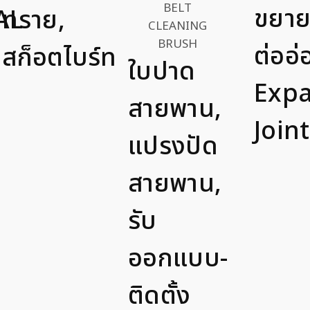
ขยาย
AL
ทราย,
ต่ออ่
สก็อตไบร์ท
ใบปาด
Exp
สายพาน,
Joint
แปรงปัด
สายพาน,
รับ
ออกแบบ-
ติดตั้ง