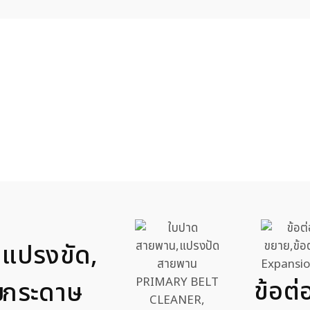
แปรงขัด,
ข้อต
ม
กระดาษ