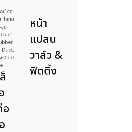
หน้า
แปลน
วาล์ว &
ฟิตติ้ง
ล็
่อ
่อ
่อ