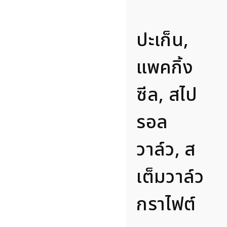
ปะเก็น,
แพคกิ้ง
ซีล, สไป
รอล
วาล์ว, ส
เต็มวาล์ว
กราไฟต์