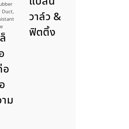
แปลน
วาล์ว &
ฟิตติ้ง
ล็
่อ
่อ
่อ
วาม