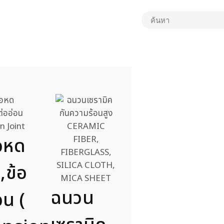
่อหด
,ข้อ
ฉนวน
อน (