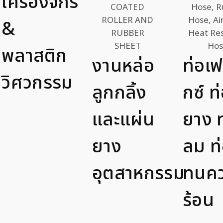
เครื่องจักร
&
พลาสติก
งานหล่อ
ท่อเฟ
วิศวกรรม
ลูกกลิ้ง
กซ์ ท
และแผ่น
ยาง ท
ยาง
ลม ท
อุตสาหกรรม
ทนค
ร้อน