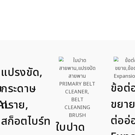
แปรงขัด,
ข้อต
ม
กระดาษ
ขยาย
AL
ทราย,
ต่ออ่
สก็อตไบร์ท
ใบปาด