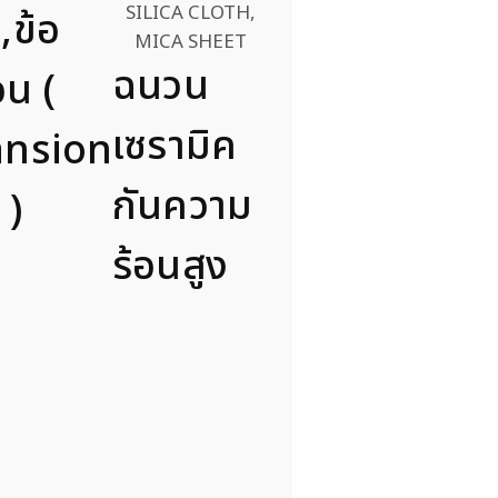
,ข้อ
ฉนวน
อน (
เซรามิค
ansion
กันความ
 )
ร้อนสูง