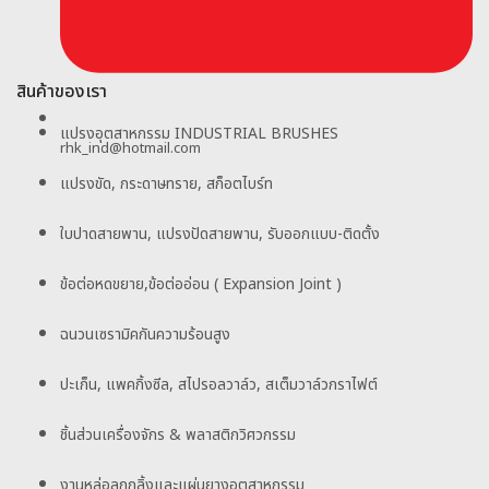
สินค้าของเรา
แปรงอุตสาหกรรม INDUSTRIAL BRUSHES
rhk_ind@hotmail.com
แปรงขัด, กระดาษทราย, สก็อตไบร์ท
ใบปาดสายพาน, แปรงปัดสายพาน, รับออกแบบ-ติดตั้ง
ข้อต่อหดขยาย,ข้อต่ออ่อน ( Expansion Joint )
ฉนวนเซรามิคกันความร้อนสูง
ปะเก็น, แพคกิ้งซีล, สไปรอลวาล์ว, สเต็มวาล์วกราไฟต์
ชิ้นส่วนเครื่องจักร & พลาสติกวิศวกรรม
งานหล่อลูกกลิ้งและแผ่นยางอุตสาหกรรม