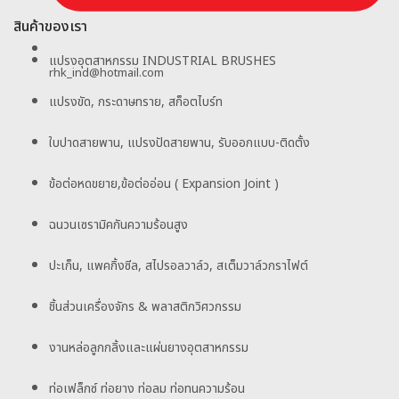
สินค้าของเรา
แปรงอุตสาหกรรม INDUSTRIAL BRUSHES
rhk_ind@hotmail.com
แปรงขัด, กระดาษทราย, สก็อตไบร์ท
ใบปาดสายพาน, แปรงปัดสายพาน, รับออกแบบ-ติดตั้ง
ข้อต่อหดขยาย,ข้อต่ออ่อน ( Expansion Joint )
ฉนวนเซรามิคกันความร้อนสูง
ปะเก็น, แพคกิ้งซีล, สไปรอลวาล์ว, สเต็มวาล์วกราไฟต์
ชิ้นส่วนเครื่องจักร & พลาสติกวิศวกรรม
งานหล่อลูกกลิ้งและแผ่นยางอุตสาหกรรม
ท่อเฟล็กซ์ ท่อยาง ท่อลม ท่อทนความร้อน