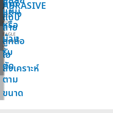
ลูกล้อ
ตาม
ABRASIVE
แผ่น
สร้าง
แบบ
REX-
หรือ
CUT
ลาย
''
EAGLE
ม้วน
ลูกล้อ
Abrasive
''
รับ
ใย
ตัด
สังเคราะห์
ตาม
ขนาด