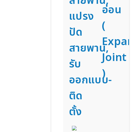
สายพาน,
อ่อน
แปรง
(
ปัด
Expa
สายพาน,
Joint
รับ
)
ออกแบบ-
ติด
ตั้ง