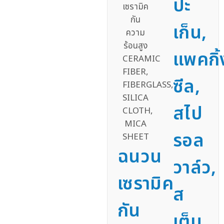
ปะ
เก็น,
แพคกิ้
ซีล,
สไป
รอล
ฉนวน
วาล์ว,
เซรามิค
ส
กัน
เต็ม