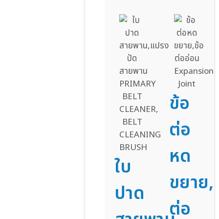
ข้อ
ต่อ
หด
ใบ
ขยาย,ข
ปาด
ต่อ