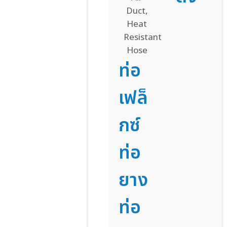
ท่อ
เฟล็
กซ์
ท่อ
ยาง
ท่อ