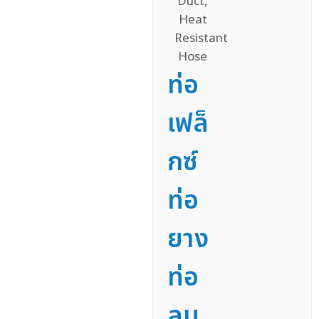
ท่อ
เฟล็
กซ์
ท่อ
ยาง
ท่อ
ลม