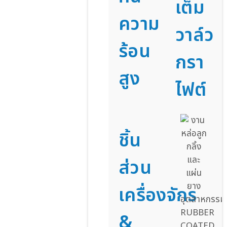
เต็ม
ความ
วาล์ว
ร้อน
กรา
สูง
ไฟต์
ชิ้น
ส่วน
เครื่องจักร
&