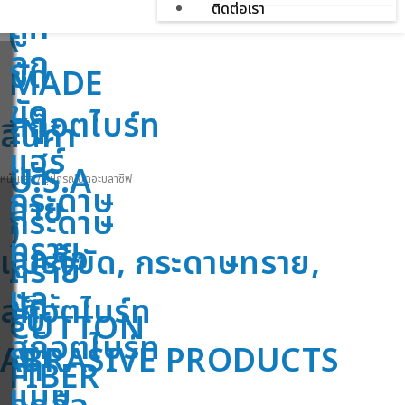
ติดต่อเรา
ลูก
(
ลูก
ขัด
MADE
ขัด
สก็อตไบร์ท
IN
สินค้า
แฮร์
และ
U.S.A
หน้าแรก
/
อุปกรณ์ขัดอะบลาซีฟ
กระดาษ
ลาย
กระดาษ
)
ทราย
ลูกล้อ
แปรงขัด, กระดาษทราย,
ทราย
-
และ
ขัด
สก็อตไบร์ท
รับ
CUTTON
สก็อตไบร์ท
เงา
ABRASIVE PRODUCTS
ทำ
FIBER
แบบ