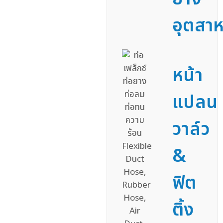
อุตสา
หน้า
แปลน
วาล์ว
&
ฟิต
ติ้ง