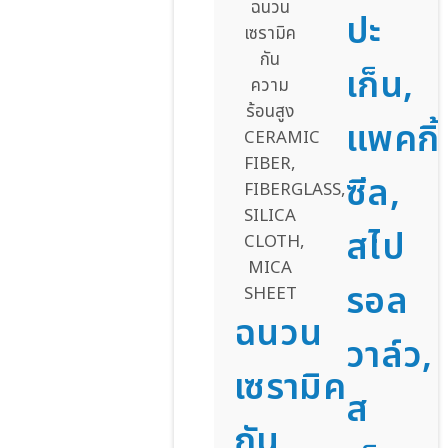
ปะ
เก็น,
แพคกิ้
ซีล,
สไป
รอล
ฉนวน
วาล์ว,
เซรามิค
ส
กัน