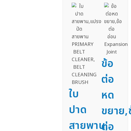
ข้อ
ต่อ
ใบ
หด
ปาด
ขยาย,ข
สายพาน,
ต่อ