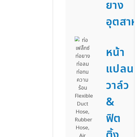
ยาง
อุตสา
หน้า
แปลน
วาล์ว
&
ฟิต
ติ้ง